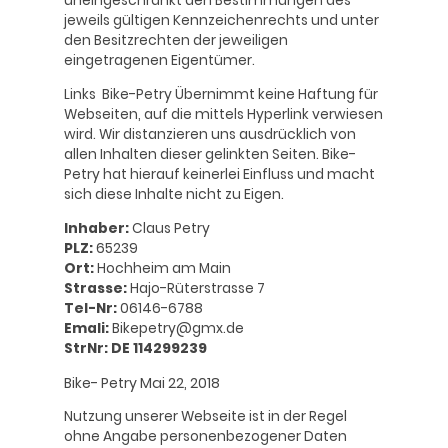
uneingeschränkt den Bestimmungen des
jeweils gültigen Kennzeichenrechts und unter
den Besitzrechten der jeweiligen
eingetragenen Eigentümer.
Links Bike-Petry Übernimmt keine Haftung für
Webseiten, auf die mittels Hyperlink verwiesen
wird. Wir distanzieren uns ausdrücklich von
allen Inhalten dieser gelinkten Seiten. Bike-
Petry hat hierauf keinerlei Einfluss und macht
sich diese Inhalte nicht zu Eigen.
Inhaber:
Claus Petry
PLZ:
65239
Ort:
Hochheim am Main
Strasse:
Hajo-Rüterstrasse 7
Tel-Nr:
06146-6788
Emali:
Bikepetry@gmx.de
StrNr: DE 114299239
Bike- Petry Mai 22, 2018
Nutzung unserer Webseite ist in der Regel
ohne Angabe personenbezogener Daten